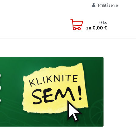
Prihlásenie
0
ks
za
0,00 €