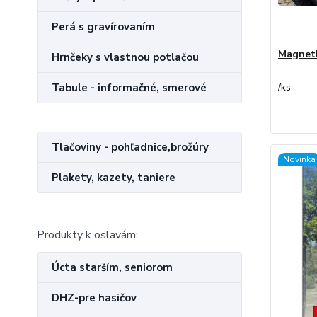
Perá s gravírovaním
Magnetk
Hrnčeky s vlastnou potlačou
Tabule - informačné, smerové
/
ks
Tlačoviny - pohľadnice,brožúry
Novinka
Plakety, kazety, taniere
Produkty k oslavám:
Úcta starším, seniorom
DHZ-pre hasičov