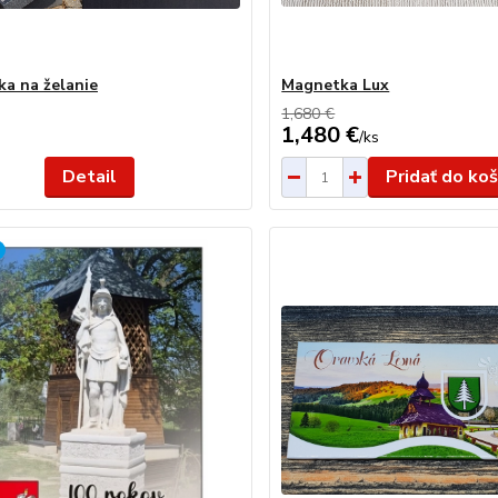
a na želanie
Magnetka Lux
1,680 €
1,480 €
/
ks
Detail
Pridať do koš