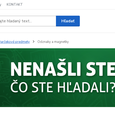
y
KONTAKT
Hľadať
arčekové predmety
Odznaky a magnetky