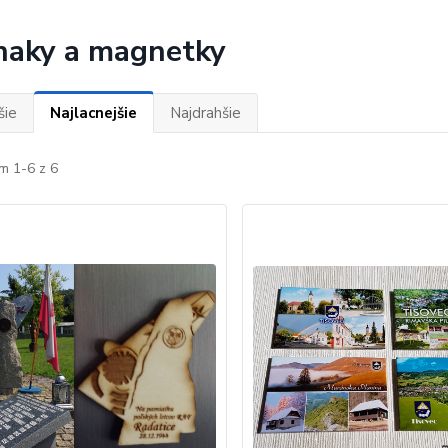
aky a magnetky
šie
Najlacnejšie
Najdrahšie
m 1-6 z 6