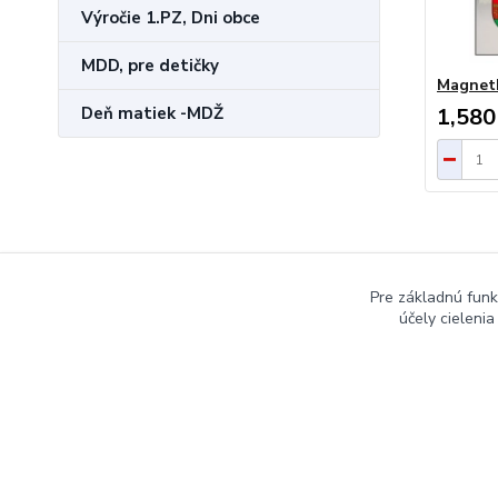
Výročie 1.PZ, Dni obce
MDD, pre detičky
Magnet
Deň matiek -MDŽ
1,580
Pre základnú funk
účely cieleni