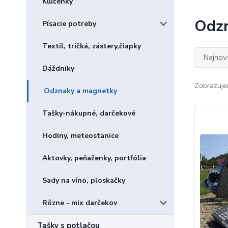
Kľúčenky
Odzn
Písacie potreby
Textil, tričká, zástery,čiapky
Najnov
Dáždniky
Zobrazuje
Odznaky a magnetky
Tašky-nákupné, darčekové
Hodiny, meteostanice
Aktovky, peňaženky, portfólia
Sady na víno, ploskačky
Rôzne - mix darčekov
Tašky s potlačou