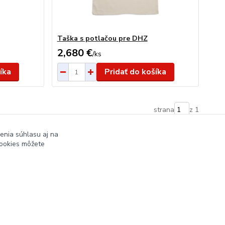
Taška s potlačou pre DHZ
2,680 €
/
ks
íka
Pridať do košíka
strana
z 1
enia súhlasu aj na
cookies môžete
Vytvorené na
Eshop-rychlo.sk