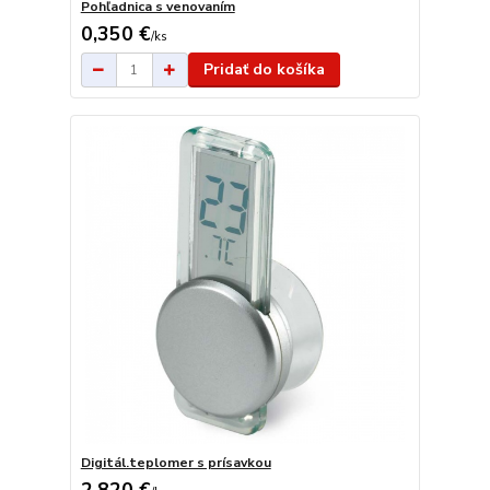
Pohľadnica s venovaním
0,350 €
/
ks
Pridať do košíka
Digitál.teplomer s prísavkou
2,820 €