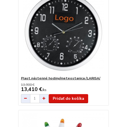
Plast.nástenné hodiny/meteostanica /LARISA/
13,900 €
13,410 €
/
ks
Pridať do košíka