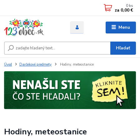
0
ks
za
0,00 €
Menu
Hľadať
Úvod
Darčekové predmety
Hodiny, meteostanice
Hodiny, meteostanice