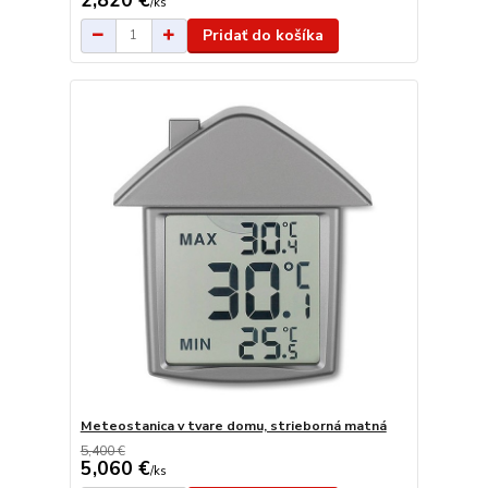
/
ks
Pridať do košíka
Meteostanica v tvare domu, strieborná matná
5,400 €
5,060 €
/
ks