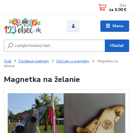
0
ks
za
0,00 €
Menu
Hľadať
Úvod
Darčekové predmety
Odznaky a magnetky
Magnetka na
želanie
Magnetka na želanie