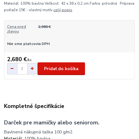
Materiál: 100% bavlna Veľkosť: 42 x 38 x 0,2 cm Farba: prírodná Príprava
potlače 15€ - vlastný motív
celý popis
Cena pred
2,980 €
zľavou
Nie sme platcovia DPH
2,680 €
/
ks
Pridať do košíka
Kompletné špecifikácie
Darček pre mamičky alebo seniorom.
Bavlnená nákupná taška 100 g/m2.
Materiál
: 100% bavlna