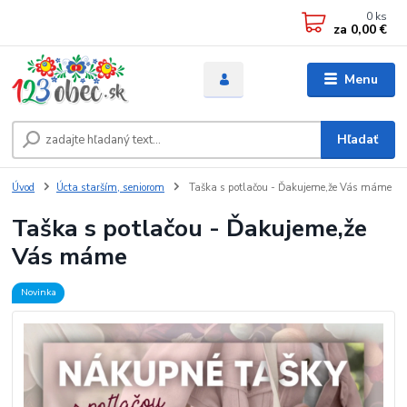
0
ks
za
0,00 €
Menu
Hľadať
Úvod
Úcta starším, seniorom
Taška s potlačou - Ďakujeme,že Vás máme
Taška s potlačou - Ďakujeme,že
Vás máme
Novinka