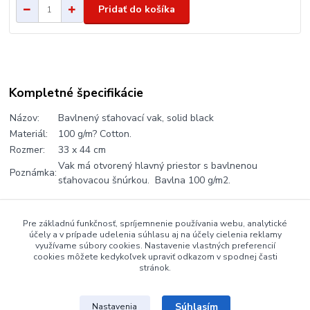
Pridať do košíka
Kompletné špecifikácie
Názov:
Bavlnený sťahovací vak, solid black
Materiál:
100 g/m? Cotton.
Rozmer:
33 x 44 cm
Vak má otvorený hlavný priestor s bavlnenou
Poznámka:
sťahovacou šnúrkou. Bavlna 100 g/m2.
Pre základnú funkčnosť, spríjemnenie používania webu, analytické
Tovar zaradený v kategóriách
účely a v prípade udelenia súhlasu aj na účely cielenia reklamy
využívame súbory cookies. Nastavenie vlastných preferencií
MDD, pre detičky
cookies môžete kedykoľvek upraviť odkazom v spodnej časti
stránok.
Súhlasím
Nastavenia